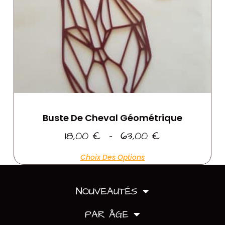
Buste De Cheval Géométrique
18,00
€
–
63,00
€
Choix Des Options
NOUVEAUTÉS
PAR ÂGE