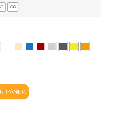
80
100
U PANIER