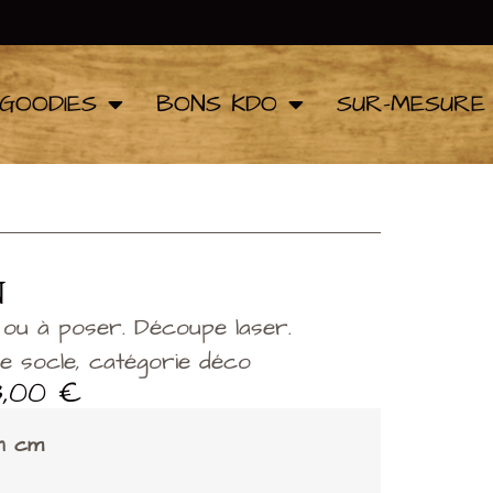
GOODIES
BONS KDO
SUR-MESURE
N
ou à poser. Découpe laser.
 de socle, catégorie déco
3,00
€
en cm