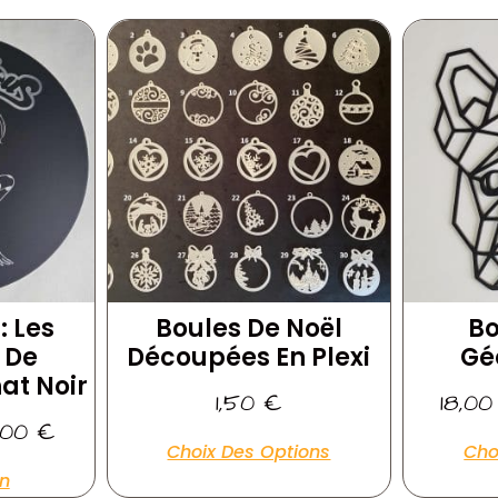
: Les
Boules De Noël
B
 De
Découpées En Plexi
Gé
at Noir
1,50
€
18,0
,00
€
Choix Des Options
Cho
on