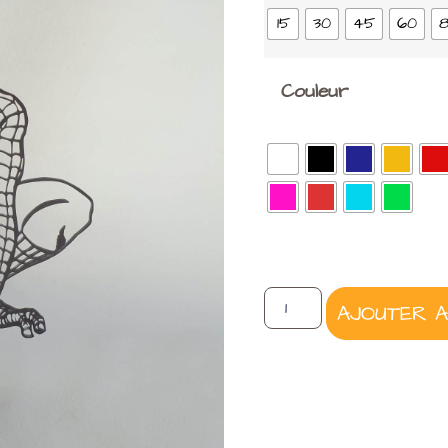
15
30
45
60
Couleur
AJOUTER A