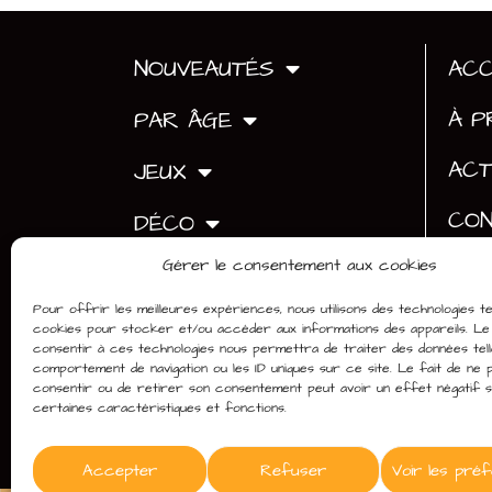
ACC
NOUVEAUTÉS
À P
PAR ÂGE
ACT
JEUX
CO
DÉCO
Gérer le consentement aux cookies
FÊTES
Pour offrir les meilleures expériences, nous utilisons des technologies te
GOODIES
cookies pour stocker et/ou accéder aux informations des appareils. Le 
consentir à ces technologies nous permettra de traiter des données tell
comportement de navigation ou les ID uniques sur ce site. Le fait de ne 
BONS KDO
consentir ou de retirer son consentement peut avoir un effet négatif 
certaines caractéristiques et fonctions.
SUR-MESURE
Accepter
Refuser
Voir les pré