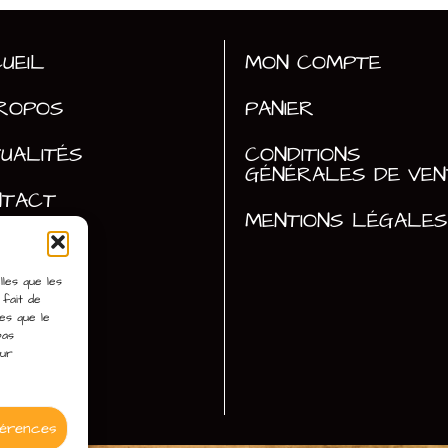
UEIL
MON COMPTE
ROPOS
PANIER
UALITÉS
CONDITIONS
GÉNÉRALES DE VEN
NTACT
MENTIONS LÉGALES
lles que les
fait de
es que le
pas
sur
férences