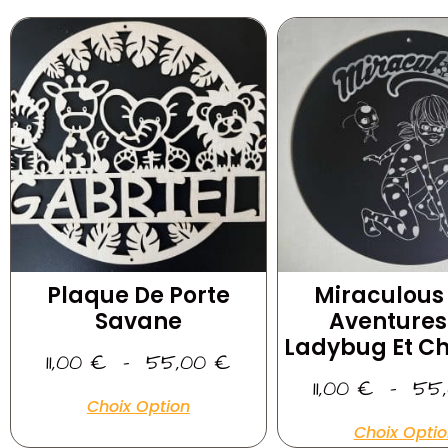
Plaque De Porte
Miraculous 
Savane
Aventures
Ladybug Et Ch
11,00
€
–
55,00
€
11,00
€
–
55
Choix Option
Choix Opti