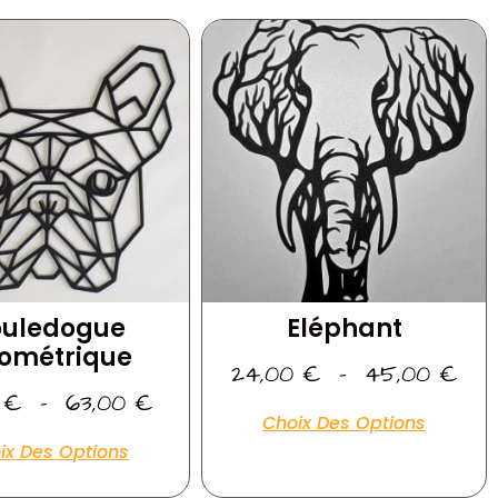
ouledogue
Eléphant
ométrique
24,00
€
–
45,00
€
0
€
–
63,00
€
Choix Des Options
ix Des Options